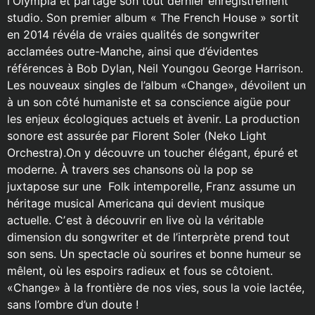
lʼOlympia et partage son tout dernier enregistrement
studio. Son premier album « The French House » sortit
en 2014 révéla de vraies qualités de songwriter
acclamées outre-Manche, ainsi que d’évidentes
références à Bob Dylan, Neil Youngou George Harrison.
Les nouveaux singles de l’album «Change», dévoilent un
à un son côté humaniste et sa conscience aigüe pour
les enjeux écologiques actuels et àvenir. La production
sonore est assurée par Florent Soler (Neko Light
Orchestra).On y découvre un toucher élégant, épuré et
moderne. À travers ses chansons où la pop se
juxtapose sur une Folk intemporelle, Franz assume un
héritage musical Americana qui devient musique
actuelle. Cʼest à découvrir en live où la véritable
dimension du songwriter et de l’interprète prend tout
son sens. Un spectacle où sourires et bonne humeur se
mêlent, où les espoirs radieux et fous se côtoient.
«Change» à la frontière de nos vies, sous la voie lactée,
sans l’ombre d’un doute !