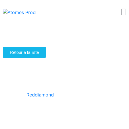
Catalogue d'artistes
Retour à la liste
Reddiamond
Le groupe
Reddiamond
vous transportera dans un
univers Lounge Jazz/ Blues /Corse avec des reprises
arrangées, reprenant les grands classiques américains
et français.
MUSICIENS PROFESSIONNELS AU SERVICE DE VOTRE