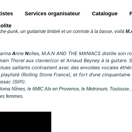
s
tistes
Services organisateur
Catalogue
olite
-punk, un guitariste timbré et un corniste à la basse, voilà
M.
arina
A
nne
N
olles, M.A.N AND THE MANIACS
distille son 
main Thorel aux clavier/cor et Arnaud Beyney à la guitare
. 
blues saillants contrastent avec des envolées vocales éthér
laylisté (Rolling Stone France), et fort d’une cinquantaine 
ssac (Slift).
loma Nîmes, le 6MIC AIx en Provence, le Metronum, Toulouse…et
des femmes.