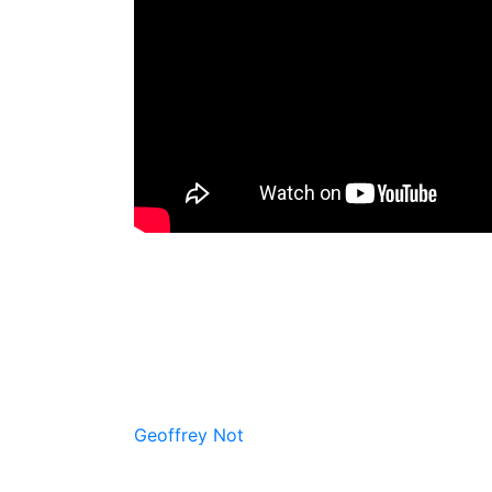
Geoffrey Not
Geoffrey Not
est un artiste complet auteur,
Gille Arcens ou encore Kevin Alisson avec