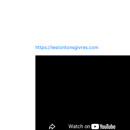
Le groupe « Les Traîtres » donnera des ce
En 2016 l’envie de créer un spectacle sur 
« LES TONTONS GIVRÉS ».
Le trio composé de Jean-phi (chant/harmon
Mickaël (chant/guitare) mêle l’harmonisat
chanter et danser sur les refrains de nos c
https://lestontonsgivres.com