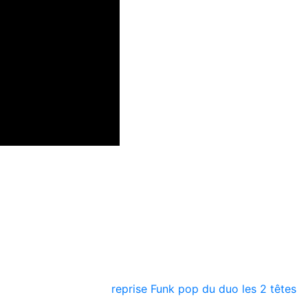
 compositeur, interprète et DJ avec près de 15 ans d’expérie
 ce nouveau projet de
reprise Funk pop du duo les 2 têtes
.