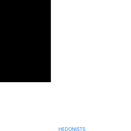
mbre guitariste du groupe)
HEDONISTS
voit le jour en été 