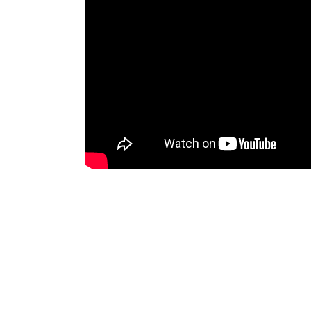
Les Tontons Givrés
Tout commence en 2002 lorsque Jean-Phi a l
dans un esprit festif et déjanté.