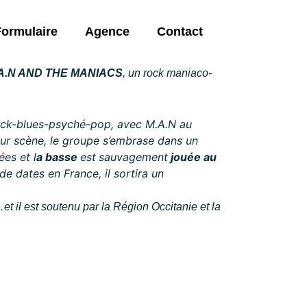
Formulaire
Agence
Contact
A.N AND THE MANIACS
, un rock maniaco-
rock-blues-psyché-pop, avec M.A.N au
Sur scène, le groupe s’embrase dans un
ées et l
a basse
est
sauvagement
jouée au
de dates en France, il sortira un
 il est soutenu par la Région Occitanie et la