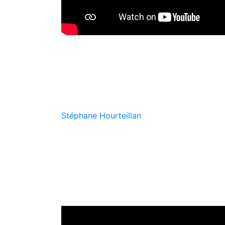
Rencontre avec Stépha
Stéphane Hourteillan
joue en tant que batt
percussionniste/compositeur/chanteur/guitar
public et les diverses facettes de sa passi
Un échange convivial à travers lequel Sté
Une aventure où l’intime et le collectif se c
éclectique de Stéphane.